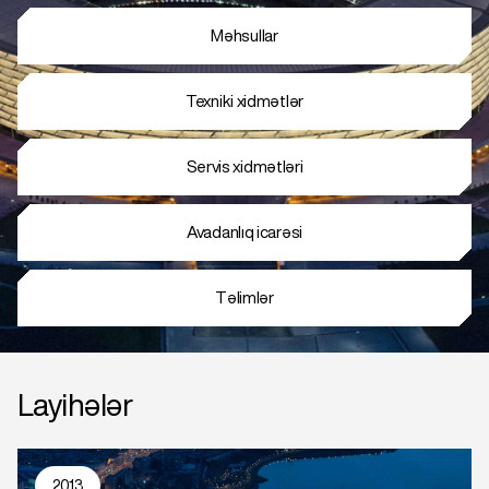
Məhsullar
Texniki xidmətlər
Servis xidmətləri
Avadanlıq icarəsi
Təlimlər
Layihələr
2013