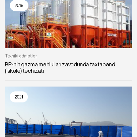
2019
Texniki xidmətlər
BP-nin qazma məhlulları zavodunda taxtabənd
(iskələ) təchizatı
2021