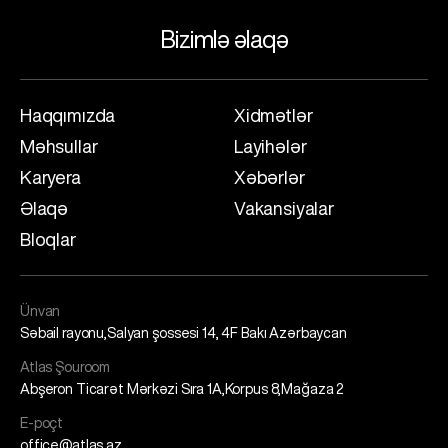
Bizimlə əlaqə
Haqqımızda
Xidmətlər
Məhsullar
Layihələr
Karyera
Xəbərlər
Əlaqə
Vakansiyalar
Bloqlar
Ünvan
Səbail rayonu,Salyan şossesi 14, 4F Bakı Azərbaycan
Atlas Şouroom
Abşeron Ticarət Mərkəzi Sıra 1A,Korpus 8,Mağaza 2
E-poçt
office@atlas.az