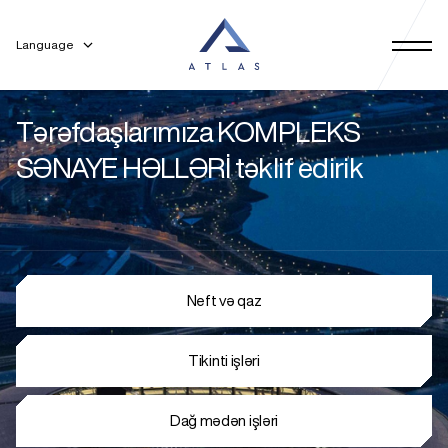
Language
Tərəfdaşlarımıza KOMPLEKS
SƏNAYE HƏLLƏRİ təklif edirik
Neft və qaz
Tikinti işləri
Dağ mədən işləri