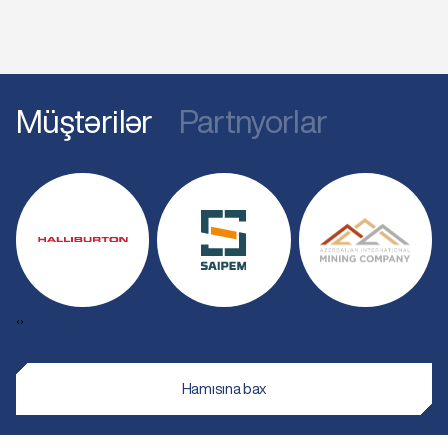
Müştərilər
Partnyorlar
‹
›
Hamısına bax