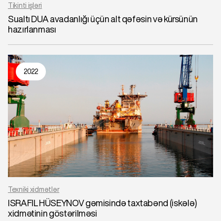
Tikinti işləri
Sualtı DUA avadanlığı üçün alt qəfəsin və kürsünün
hazırlanması
2022
Texniki xidmətlər
ISRAFIL HÜSEYNOV gəmisində taxtabənd (iskələ)
xidmətinin göstərilməsi